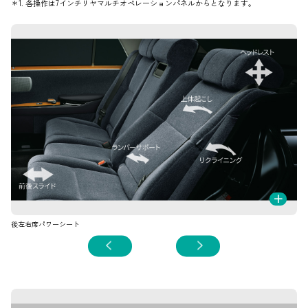
＊1. 各操作は7インチリヤマルチオペレーションパネルからとなります。
+
後左右席パワーシート
後