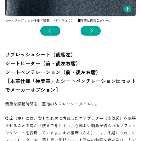
+
ウールファブリック仕様『瑞響』（ずいきょう） ■写真は内装色グレー。
本
リフレッシュシート（後席左）
シートヒーター（前・後左右席）
シートベンチレーション（前・後左右席）
［本革仕様「極美革」とシートベンチレーションはセット
でメーカーオプション］
貴重な移動時間を、至福のリフレッシュタイムに。
後席（左）には、背もたれ面に内蔵したエアブラダー（空気袋）を膨張
させることで肩から腰までを押圧し、心地よい刺激が得られるリフレッ
シュシートを採用しています。また後席（左右）には、冬期にうれしい
シートヒーターや、蒸し暑い季節にシート表皮の熱気を吸い込むことで