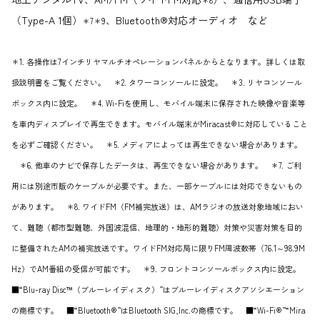
（Type-A 1個）
、Bluetooth®対応オーディオ など
＊7＊9
＊1. 各操作は7インチリヤマルチオペレーションパネルからとなります。詳しくは取
扱説明書をご覧ください。 ＊2. タワーコンソールに設定。 ＊3. リヤコンソール
ボックス内に設定。 ＊4. Wi-Fiを使用し、モバイル端末に保存された映像や音楽等
を車内ディスプレイで再生できます。モバイル端末がMiracast®に対応していること
を必ずご確認ください。 ＊5. メディアによっては再生できない場合があります。
＊6. 他車のナビで保存したデータは、再生できない場合があります。 ＊7. ご利
用には別途市販のケーブルが必要です。また、一部ケーブルには対応できないもの
があります。 ＊8. ワイドFM（FM補完放送）は、AMラジオの放送対象地域におい
て、難聴（都市型難聴、外国波混信、地理的・地形的難聴）対策や災害対策を目的
に整備されたAMの補完放送です。ワイドFM対応局に限りFM周波数帯（76.1～98.9M
Hz）でAM番組の受信が可能です。 ＊9. フロントコンソールボックス内に設定。
■“Blu-ray Disc™（ブルーレイディスク）”はブルーレイディスクアソシエーション
の商標です。 ■“Bluetooth®”はBluetooth SIG,Inc.の商標です。 ■“Wi-Fi®”“Mira