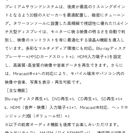
プレミアムサウンドシステムは、後席が最高のリスニングポイン
トとなるよう20個のスピーカーを最適配置し、緻密にチューニン
グ。タワーコンソールに設置した高精細で視認性に優れた11.6イン
チ大型ディスプレイは、モニターに映る映像の明るさを自動で判
別し、映像のコントラストを常に最適化する液晶AI機能を導入し
ています。多彩なマルチメディア環境にも対応。Blu-rayディスク
プレーヤー
やSDカードスロット
、HDMI入力端子
を設定
＊2
＊2
＊3
し、高画質･高音質の映像や音楽データを再生できます。さらに
は、Miracast®
への対応により、モバイル端末やパソコン内の
＊4
映像や音楽、写真を表示・再生可能です。
［主な機能］
Blu-rayディスク再生
、DVD再生
、CD再生
、SD再生
＊5
＊5
＊5
＊5＊
、HDMI（音声・映像）入力端子
、Miracast®対応、ヘッドホ
6
＊3＊7
ンジャック2個（ボリューム付）
＊3
※以下の前席オーディオ機能も後席でお楽しみいただけます。
地上デジタルTV、AM/FM（ワイドFM対応
）、通信用USB端子
＊8