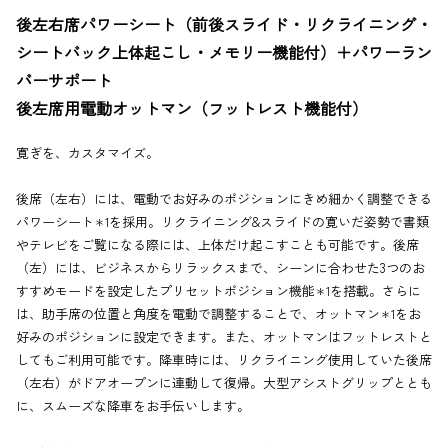
後左右席パワーシート（前後スライド・リクライニング・
シートバック上体起こし・メモリー機能付）＋パワーラン
バーサポート
後左席用電動オットマン（フットレスト機能付）
寛ぎを、カスタマイズ。
後席（左右）には、電動でお好みのポジションにきめ細かく調整できる
パワーシート
を採用。リクライニング&スライドの寛いだ姿勢で書類
＊1
やテレビをご覧になる際には、上体だけ起こすことも可能です。後席
（左）には、ビジネスからリラックスまで、シーンに合わせた3つのお
すすめモードを設定したプリセットポジション機能
を搭載。さらに
＊1
は、助手席の位置と角度を電動で調整することで、オットマン
をお
＊1
好みのポジションに設定できます。また、オットマンはフットレストと
してもご利用可能です。降車時には、リクライニング使用していた後席
（左右）がドアオープンに連動して復帰。大型アシストグリップととも
に、スムーズな降車をお手伝いします。