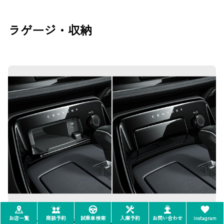
ラゲージ・収納
お店一覧
商談予約
試乗車検索
入庫予約
お問い合わせ
instagram
センターコンソール小物入れ