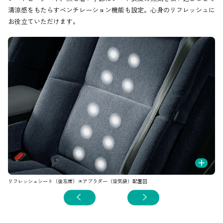
清涼感をもたらすベンチレーション機能も設定。心身のリフレッシュに
お役立ていただけます。
+
リフレッシュシート（後左席）エアブラダー（空気袋）配置図
シ