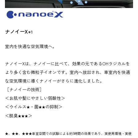
ナノイーX
＊1
室内を快適な空気環境へ。
ナノイーXは、ナノイーに比べて、効果の元であるOHラジカルを
より多く含む微粒子イオンです。室内へ放出され、車室内を快適
な空気環境に導くナノイーがさらに進化しました。
［ナノイーの技術］
＜お肌や髪にやさしい弱酸性＞
＜ウイルス
・菌
の抑制＞
★
★★
＜脱臭
＞
★★★
★、★★、★★★車室空間での試験による約1時間の効果であり、実使用環境・実使