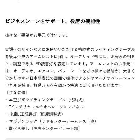
ビジネスシーンをサポート、後席の機能性
様々なご要望がお手元で叶います。
書類へのサインなどにお使いいただける格納式のライティングテーブル
を後席中央のアームレストに採用。ルーフサイド部には、お好みの明る
さに調整できるLED読書灯を設定しています。アームレストのお手元に
は、オーディオ、エアコン、パワーシートなどの様々な機能が、大きく
分かりやすい日本語表記の画面で操作できるリヤマルチオペレーション
パネルを採用。移動時間を有効かつ快適にご活用いただけます。
［主な装備］
・本杢加飾ライティングテーブル（格納式）
・7インチリヤマルチオペレーションパネル
・後席LED読書灯（照度調整式）
・マガジンラック（リヤセンターアームレスト奥）
・靴べら差し（左右センターピラー下部）