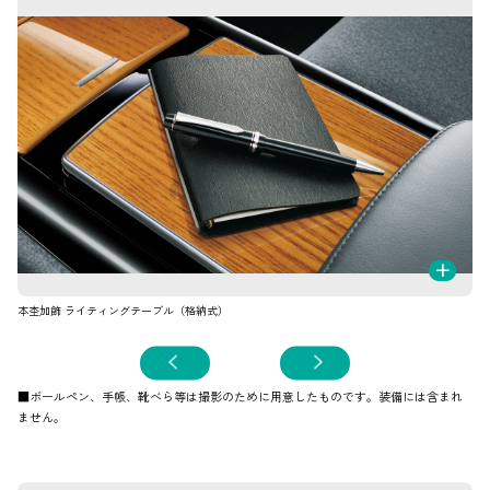
+
本杢加飾 ライティングテーブル（格納式）
7
■
■ボールペン、手帳、靴べら等は撮影のために用意したものです。装備には含まれ
ません。