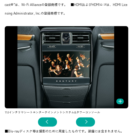
cast®”は、Wi-Fi Allianceの登録商標です。 ■HDMIおよびHDMIロゴは、HDMI Lice
nsing Administrator, Inc.の登録商標です。
+
11.6インチリヤシートエンターテインメントシステム&タワーコンソール
B
■Blu-rayディスク等は撮影のために用意したものです。装備には含まれません。