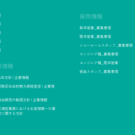
店
採用情報
店
新卒営業_募集要項
店
既卒営業_募集要項
店
ショールームスタッフ_募集要項
店
エンジニア職_募集要項
エンジニア職_既卒営業
業情報
板金スタッフ_募集要項
基本方針 | 企業情報
等反社会的勢力排除宣言 | 企業情
品販売の勧誘方針 | 企業情報
代理店業務におけるお客様第一の業
営に関する方針