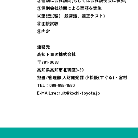
②個別に会社訪問(もしくは会社説明会に参加)
③個別会社訪問による面談を実施
④筆記試験(一般常識、適正テスト)
⑤面接試験
⑥内定
連絡先
高知トヨタ株式会社
〒781-0083
高知県高知市北御座3-39
担当/管理部 人財開発課 小松優(すぐる)・宮村
TEL：088-885-1580
E-MAIL:recruit@kochi-toyota.jp