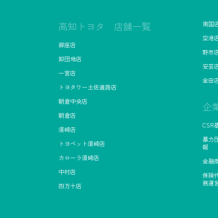
高知トヨタ 店舗一覧
南国
空港
御座店
野市
卸団地店
安芸
一宮店
金田
トヨタワー土佐道路店
朝倉中央店
企
朝倉店
CSR
須崎店
暴力団
トヨペット須崎店
報
カローラ須崎店
金融商
中村店
保険
務運
四万十店