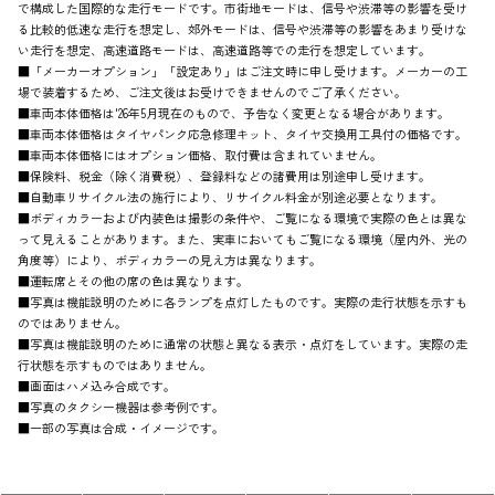
で構成した国際的な走行モードです。市街地モードは、信号や渋滞等の影響を受け
る比較的低速な走行を想定し、郊外モードは、信号や渋滞等の影響をあまり受けな
い走行を想定、高速道路モードは、高速道路等での走行を想定しています。
■「メーカーオプション」「設定あり」はご注文時に申し受けます。メーカーの工
場で装着するため、ご注文後はお受けできませんのでご了承ください。
■車両本体価格は'26年5月現在のもので、予告なく変更となる場合があります。
■車両本体価格はタイヤパンク応急修理キット、タイヤ交換用工具付の価格です。
■車両本体価格にはオプション価格、取付費は含まれていません。
■保険料、税金（除く消費税）、登録料などの諸費用は別途申し受けます。
■自動車リサイクル法の施行により、リサイクル料金が別途必要となります。
■ボディカラーおよび内装色は撮影の条件や、ご覧になる環境で実際の色とは異な
って見えることがあります。また、実車においてもご覧になる環境（屋内外、光の
角度等）により、ボディカラーの見え方は異なります。
■運転席とその他の席の色は異なります。
■写真は機能説明のために各ランプを点灯したものです。実際の走行状態を示すも
のではありません。
■写真は機能説明のために通常の状態と異なる表示・点灯をしています。実際の走
行状態を示すものではありません。
■画面はハメ込み合成です。
■写真のタクシー機器は参考例です。
■一部の写真は合成・イメージです。