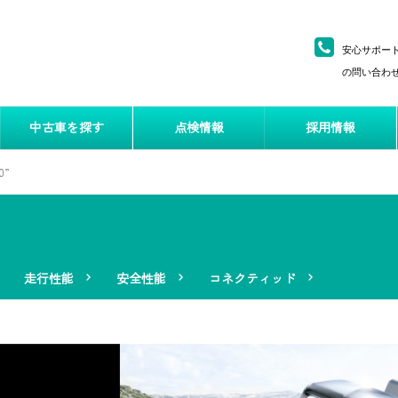
安心サポー
の問い合わせ
中古車を探す
点検情報
採用情報
0”
走行性能
安全性能
コネクティッド