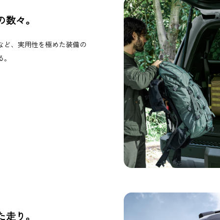
の数々。
など、実用性を極めた装備の
る。
た走り。