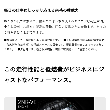
毎日の仕事にしっかり応える余裕の積載力
ゆとりの広さに加えて、隅々まできっちり使えるスクエアな荷室空間。
小さな段ボール箱から背高の荷物、四角い家具などの大物まで、たっぷ
り積み込むことができます。
●数値はメーカー設計値であり参考数値です。 ●上記の積載例は2WD車2名乗車時
（後席折りたたみ時）の積載スペースの目安です。積載重量を表したものではあり
ません。 ●走行時には、後方視界確保、荷物の転倒防止にご留意ください。
この走行性能と低燃費がビジネスにジ
ャストなパフォーマンス。