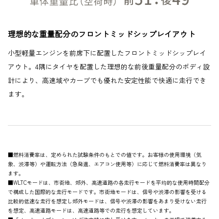
理想的な重量配分のフロントミッドシップレイアウト
小型軽量エンジンを前席下に配置したフロントミッドシップレイ
アウト。4隅にタイヤを配置した理想的な前後重量配分のボディ設
計により、高速域やカーブでも優れた安定性能で快適に走行でき
ます。
■燃料消費率は、定められた試験条件のもとでの値です。お客様の使用環境（気
象、渋滞等）や運転方法（急発進、エアコン使用等）に応じて燃料消費率は異なり
ます。
■WLTCモードは、市街地、郊外、高速道路の各走行モードを平均的な使用時間配分
で構成した国際的な走行モードです。市街地モードは、信号や渋滞の影響を受ける
比較的低速な走行を想定し郊外モードは、信号や渋滞の影響をあまり受けない走行
を想定、高速道路モードは、高速道路等での走行を想定しています。