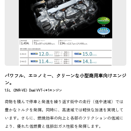
パワフル、エコノミー、クリーンな小型商用車向けエンジ
ン。
1.5Ｌ（2NR-VE）Dual VVT-i＊1エンジン
荷物を積んで停車と発進を繰り返す街中の走行（低中速域）では
豊かなトルクを発揮。同時に、高速域では軽快な加速を実現して
います。さらに、燃焼効率の向上と各部のフリクションの低減に
より、優れた低燃費と低排出ガス性能を発揮します。