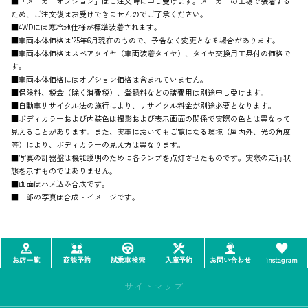
■「メーカーオプション」はご注文時に申し受けます。メーカーの工場で装着する
ため、ご注文後はお受けできませんのでご了承ください。
■4WDには寒冷地仕様が標準装着されます。
■車両本体価格は'25年6月現在のもので、予告なく変更となる場合があります。
■車両本体価格はスペアタイヤ（車両装着タイヤ）、タイヤ交換用工具付の価格で
す。
■車両本体価格にはオプション価格は含まれていません。
■保険料、税金（除く消費税）、登録料などの諸費用は別途申し受けます。
■自動車リサイクル法の施行により、リサイクル料金が別途必要となります。
■ボディカラーおよび内装色は撮影および表示画面の関係で実際の色とは異なって
見えることがあります。また、実車においてもご覧になる環境（屋内外、光の角度
等）により、ボディカラーの見え方は異なります。
■写真の計器盤は機能説明のために各ランプを点灯させたものです。実際の走行状
態を示すものではありません。
■画面はハメ込み合成です。
■一部の写真は合成・イメージです。
お店一覧
商談予約
試乗車検索
入庫予約
お問い合わせ
instagram
サイトマップ