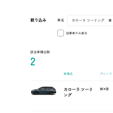
絞り込み
車名
カローラ ツーリング
試乗車のみ表示
該当車種台数
2
車種名
グレード
カローラ ツーリ
W×B
ング