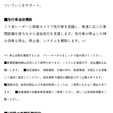
ついていくをサポート。
■先行車追従機能
ミリ波レーダーと単眼カメラで先行車を認識し、車速に応じた車
間距離を保ちながら追従走行を支援します。先行車が停止した時
は自車も停止。停止後、システムを解除します。
＊1
＊1. 停止状態を継続するには、ブレーキペダルをしっかり踏み続けてください。
■車間距離制御は状況により限界があります。システムを過信せず、安全運転をお
願いします。 ■設定速度は、制限速度、交通の流れ、路面環境、天候などを考慮
して適切に設定してください。設定速度の確認は運転者が行う必要があります。
■道路状況、車両状態および天候状態等によっては、ご使用になれない場合があり
ます。 ■高速道路や自動車専用道路でご使用ください。詳しくは取扱説明書をご
覧ください。