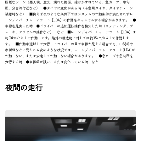
困難なシーン（悪天候、逆光、濡れた路面、線がかすれている、急カーブ、急勾
配、分合流付近など） ●タイヤに変化がある時（応急用タイヤ、タイヤチェーン
装着時など） ■例えば次のような条件下ではシステムの作動条件が満たされずレ
ーンディパーチャーアラート［LDA］の作動をキャンセルする場合があります。 ●
車線を見失った時 ●ドライバーの追加運転操作を検知した時（ステアリング、ブ
レーキ、アクセルの操作など） など ■レーンディパーチャーアラート［LDA］は
約50km/h以上で作動します。路外の構造物に対しては約35km/h以上で作動しま
す。 ■作動車速以上で走行しドライバーの目で車線が見える場合でも、山間部や
市街地などに見られる次のような状況では、レーンディパーチャーアラート[LDA]が
作動しない、または安定して作動しない場合があります。 ●急カーブや急勾配を
走行する時 ●車線幅が狭い、または変化している時 など
夜間の走行