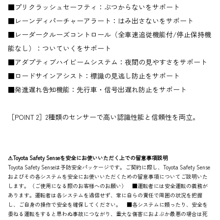
■プリクラッシュセーフティ：ぶつからないをサポート
■レーンディパーチャーアラート：はみ出さないをサポート
■レーダークルーズコントロール（全車速追従機能付/停止保持機
能なし）：ついていくをサポート
■アダプティブハイビームシステム：夜間の見やすさをサポート
■ロードサインアシスト：標識の見逃し防止をサポート
■発進遅れ告知機能：先行車・信号出遅れ防止をサポート
［POINT 2］2種類のセンサーで高い認識性能と信頼性を両立。
⚠Toyota Safety Senseを安全にお使いいただく上での留意事項説明
Toyota Safety Senseは予防安全パッケージです。ご契約に際し、Toyota Safety Sense
およびその各システムを安全にお使いいただくための留意事項についてご説明いた
します。（ご使用になる際のお客様へのお願い） ■運転者には安全運転の義務が
あります。運転者は各システムを過信せず、常に自らの責任で周囲の状況を把握
し、ご自身の操作で安全を確保してください。 ■各システムに頼ったり、安全を
委ねる運転をすると思わぬ事故につながり、重大な傷害におよぶか最悪の場合は死