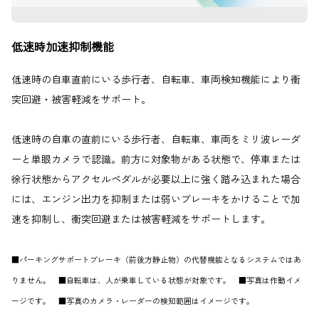
低速時加速抑制機能
低速時の自車直前にいる歩行者、自転車、車両検知機能により衝
突回避・被害軽減をサポート。
低速時の自車の直前にいる歩行者、自転車、車両をミリ波レーダ
ーと単眼カメラで認識。前方に対象物がある状態で、停車または
徐行状態からアクセルペダルが必要以上に強く踏み込まれた場合
には、エンジン出力を抑制または弱いブレーキをかけることで加
速を抑制し、衝突回避または被害軽減をサポートします。
■パーキングサポートブレーキ（前後方静止物）の代替機能となるシステムではあ
りません。 ■自転車は、人が乗車している状態が対象です。 ■写真は作動イメ
ージです。 ■写真のカメラ・レーダーの検知範囲はイメージです。