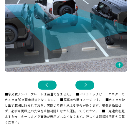
+
作
■字光式ナンバープレートは装着できません。 ■パノラミックビューモニターの
カメラは30万画素相当となります。 ■写真は作動イメージです。 ■カメラが映
し出す範囲は限られており、実際より遠く見える場合があります。映像を過信せ
ず、必ず車両周辺の安全を直接確認しながら運転してください。 ■一定速度を超
えるとモニターにカメラ画像が表示されなくなります。詳しくは取扱説明書をご覧
ください。