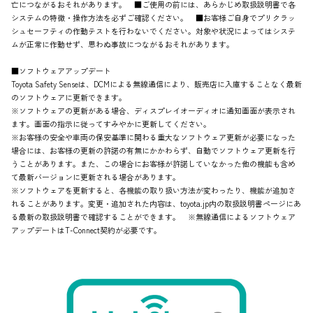
亡につながるおそれがあります。 ■ご使用の前には、あらかじめ取扱説明書で各
システムの特徴・操作方法を必ずご確認ください。 ■お客様ご自身でプリクラッ
シュセーフティの作動テストを行わないでください。対象や状況によってはシステ
ムが正常に作動せず、思わぬ事故につながるおそれがあります。
■ソフトウェアアップデート
Toyota Safety Senseは、DCMによる無線通信により、販売店に入庫することなく最新
のソフトウェアに更新できます。
※ソフトウェアの更新がある場合、ディスプレイオーディオに通知画面が表示され
ます。画面の指示に従ってすみやかに更新してください。
※お客様の安全や車両の保安基準に関わる重大なソフトウェア更新が必要になった
場合には、お客様の更新の許諾の有無にかかわらず、自動でソフトウェア更新を行
うことがあります。また、この場合にお客様が許諾していなかった他の機能も含め
て最新バージョンに更新される場合があります。
※ソフトウェアを更新すると、各機能の取り扱い方法が変わったり、機能が追加さ
れることがあります。変更・追加された内容は、toyota.jp内の取扱説明書ページにあ
る最新の取扱説明書で確認することができます。 ※無線通信によるソフトウェア
アップデートはT-Connect契約が必要です。