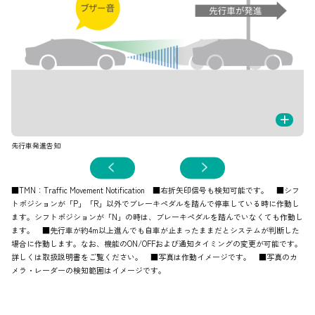
+
先行車発進告知
信
■TMN：Traffic Movement Notification ■右折矢印信号も検知可能です。 ■シフ
トポジションが「P」「R」以外でブレーキペダルを踏んで停車している時に作動し
ます。シフトポジションが「N」の時は、ブレーキペダルを踏んでいなくても作動し
ます。 ■先行車が約4m以上進んでも自車が止まったままだとシステムが判断した
場合に作動します。なお、機能のON/OFFおよび通知タイミングの変更が可能です。
詳しくは取扱説明書をご覧ください。 ■写真は作動イメージです。 ■写真のカ
メラ・レーダーの検知範囲はイメージです。