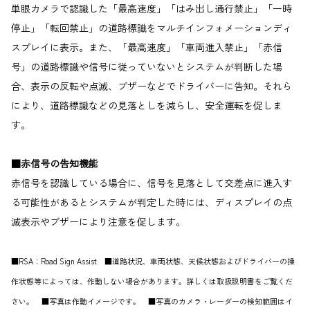
単眼カメラで認識した「最高速度」「はみ出し通行禁止」「一時
停止」「転回禁止」の道路標識をマルチインフォメーションディ
スプレイに表示。また、「最高速度」「車両進入禁止」「赤信
号」の道路標識や信号に従っていないとシステムが判断した場
合、表示の反転や点滅、ブザーなどでドライバーに告知。それら
により、道路標識などの見落としを減らし、安全運転を促しま
す。
■赤信号の告知機能
赤信号を認識している場合に、信号を見落として交差点に進入す
る可能性があるとシステムが判定した時には、ディスプレイの点
滅表示やブザーにより注意を促します。
■RSA：Road Sign Assist ■道路状況、車両状態、天候状態およびドライバーの操
作状態等によっては、作動しない場合があります。詳しくは取扱説明書をご覧くだ
さい。 ■写真は作動イメージです。 ■写真のカメラ・レーダーの検知範囲はイ