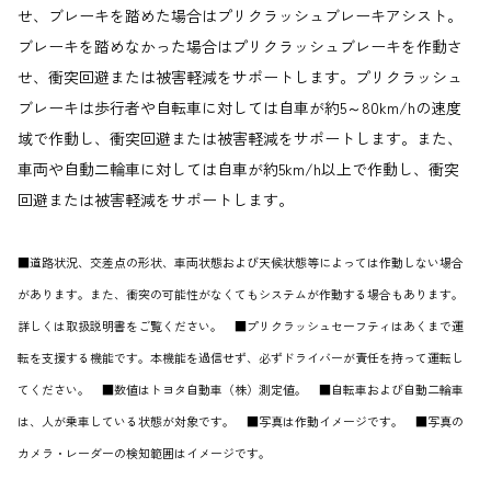
せ、ブレーキを踏めた場合はプリクラッシュブレーキアシスト。
ブレーキを踏めなかった場合はプリクラッシュブレーキを作動さ
せ、衝突回避または被害軽減をサポートします。プリクラッシュ
ブレーキは歩行者や自転車に対しては自車が約5～80km/hの速度
域で作動し、衝突回避または被害軽減をサポートします。また、
車両や自動二輪車に対しては自車が約5km/h以上で作動し、衝突
回避または被害軽減をサポートします。
■道路状況、交差点の形状、車両状態および天候状態等によっては作動しない場合
があります。また、衝突の可能性がなくてもシステムが作動する場合もあります。
詳しくは取扱説明書をご覧ください。 ■プリクラッシュセーフティはあくまで運
転を支援する機能です。本機能を過信せず、必ずドライバーが責任を持って運転し
てください。 ■数値はトヨタ自動車（株）測定値。 ■自転車および自動二輪車
は、人が乗車している状態が対象です。 ■写真は作動イメージです。 ■写真の
カメラ・レーダーの検知範囲はイメージです。