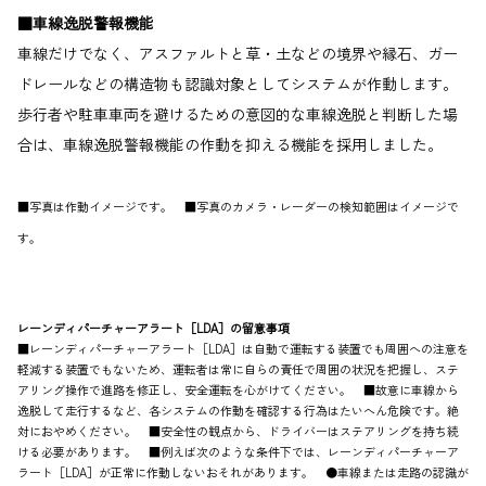
■車線逸脱警報機能
車線だけでなく、アスファルトと草・土などの境界や縁石、ガー
ドレールなどの構造物も認識対象としてシステムが作動します。
歩行者や駐車車両を避けるための意図的な車線逸脱と判断した場
合は、車線逸脱警報機能の作動を抑える機能を採用しました。
■写真は作動イメージです。 ■写真のカメラ・レーダーの検知範囲はイメージで
す。
レーンディパーチャーアラート［LDA］の留意事項
■レーンディパーチャーアラート［LDA］は自動で運転する装置でも周囲への注意を
軽減する装置でもないため、運転者は常に自らの責任で周囲の状況を把握し、ステ
アリング操作で進路を修正し、安全運転を心がけてください。 ■故意に車線から
逸脱して走行するなど、各システムの作動を確認する行為はたいへん危険です。絶
対におやめください。 ■安全性の観点から、ドライバーはステアリングを持ち続
ける必要があります。 ■例えば次のような条件下では、レーンディパーチャーア
ラート［LDA］が正常に作動しないおそれがあります。 ●車線または走路の認識が