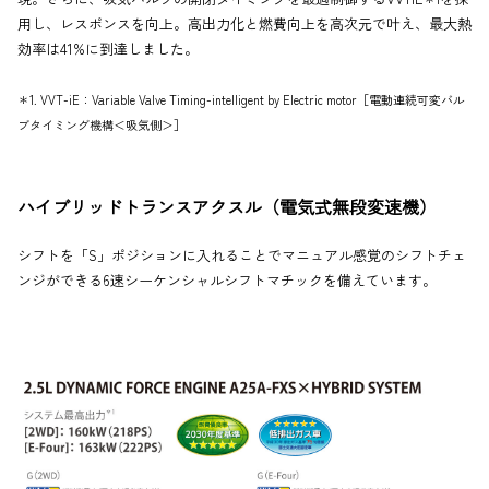
用し、レスポンスを向上。高出力化と燃費向上を高次元で叶え、最大熱
効率は41%に到達しました。
＊1. VVT-iE：Variable Valve Timing-intelligent by Electric motor［電動連続可変バル
ブタイミング機構＜吸気側＞］
ハイブリッドトランスアクスル（電気式無段変速機）
シフトを「S」ポジションに入れることでマニュアル感覚のシフトチェ
ンジができる6速シーケンシャルシフトマチックを備えています。