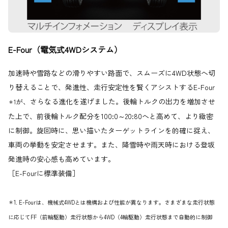
E-Four（電気式4WDシステム）
加速時や雪路などの滑りやすい路面で、スムーズに4WD状態へ切
り替えることで、発進性、走行安定性を賢くアシストするE-Four
が、さらなる進化を遂げました。後輪トルクの出力を増加させ
＊1
た上で、前後輪トルク配分を100:0～20:80へと高めて、より緻密
に制御。旋回時に、思い描いたターゲットラインを的確に捉え、
車両の挙動を安定させます。また、降雪時や雨天時における登坂
発進時の安心感も高めています。
［E-Fourに標準装備］
＊1. E-Fourは、機械式4WDとは機構および性能が異なります。さまざまな走行状態
に応じてFF（前輪駆動）走行状態から4WD（4輪駆動）走行状態まで自動的に制御