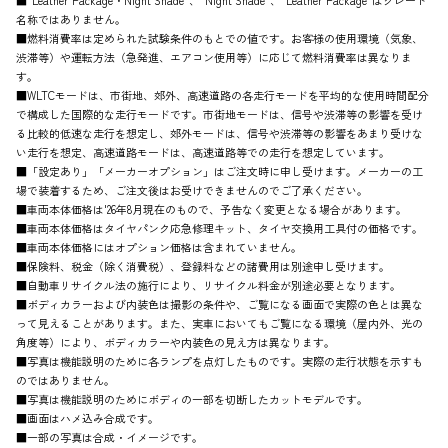
■“Leather Package・Night Shade”、“Night Shade”、“Leather Package”はグレード
名称ではありません。
■燃料消費率は定められた試験条件のもとでの値です。お客様の使用環境（気象、
渋滞等）や運転方法（急発進、エアコン使用等）に応じて燃料消費率は異なりま
す。
■WLTCモードは、市街地、郊外、高速道路の各走行モードを平均的な使用時間配分
で構成した国際的な走行モードです。市街地モードは、信号や渋滞等の影響を受け
る比較的低速な走行を想定し、郊外モードは、信号や渋滞等の影響をあまり受けな
い走行を想定、高速道路モードは、高速道路等での走行を想定しています。
■「設定あり」「メーカーオプション」はご注文時に申し受けます。メーカーの工
場で装着するため、ご注文後はお受けできませんのでご了承ください。
■車両本体価格は'26年8月現在のもので、予告なく変更となる場合があります。
■車両本体価格はタイヤパンク応急修理キット、タイヤ交換用工具付の価格です。
■車両本体価格にはオプション価格は含まれていません。
■保険料、税金（除く消費税）、登録料などの諸費用は別途申し受けます。
■自動車リサイクル法の施行により、リサイクル料金が別途必要となります。
■ボディカラーおよび内装色は撮影の条件や、ご覧になる画面で実際の色とは異な
って見えることがあります。また、実車においてもご覧になる環境（屋内外、光の
角度等）により、ボディカラーや内装色の見え方は異なります。
■写真は機能説明のために各ランプを点灯したものです。実際の走行状態を示すも
のではありません。
■写真は機能説明のためにボディの一部を切断したカットモデルです。
■画面はハメ込み合成です。
■一部の写真は合成・イメージです。