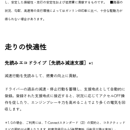
し、安定した操縦性・走行の安定性および低燃費に貢献するものです。 ■路面の
状況、勾配、高速等の走行環境によってはガソリン4WD車に比べ、十分な駆動力が
得られない場合があります。
走りの快適性
先読みエコドライブ［先読み減速支援］
＊1
減速行動を先読みして、燃費の向上に貢献。
ドライバーの過去の減速・停止行動を蓄積し、支援地点として自動的に
登録。登録された支援地点に接近すると、状況に応じてアクセルOFF操
作を促したり、エンジンブレーキ力を高めることでより多くの電気を回
収します。
＊1. Gの場合、ご利用には、T-Connectスタンダード（22）の契約と、コネクティッド
ナビの契約が必要となります｡初度登録日から5年間無料（6年目以降は有料）。