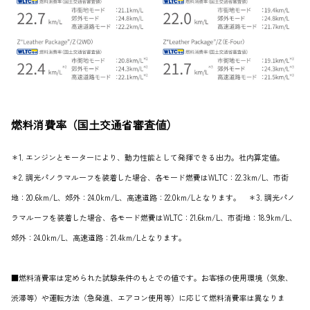
燃料消費率（国土交通省審査値）
＊1. エンジンとモーターにより、動力性能として発揮できる出力。社内算定値。
＊2. 調光パノラマルーフを装着した場合、各モード燃費はWLTC：22.3km/L、市街
地：20.6km/L、郊外：24.0km/L、高速道路：22.0km/Lとなります。 ＊3. 調光パノ
ラマルーフを装着した場合、各モード燃費はWLTC：21.6km/L、市街地：18.9km/L、
郊外：24.0km/L、高速道路：21.4km/Lとなります。
■燃料消費率は定められた試験条件のもとでの値です。お客様の使用環境（気象、
渋滞等）や運転方法（急発進、エアコン使用等）に応じて燃料消費率は異なりま