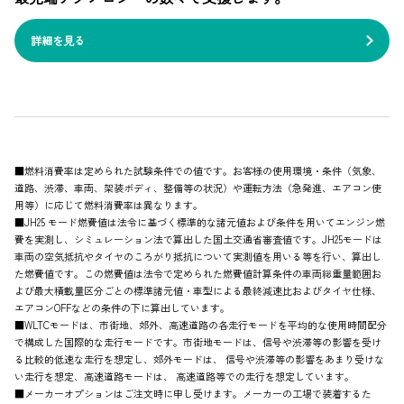
詳細を見る
■燃料消費率は定められた試験条件での値です。お客様の使用環境・条件（気象、
道路、渋滞、車両、架装ボディ、整備等の状況）や運転方法（急発進、エアコン使
用等）に応じて燃料消費率は異なります。
■JH25 モード燃費値は法令に基づく標準的な諸元値および条件を用いてエンジン燃
費を実測し、シミュレーション法で算出した国土交通省審査値です。JH25モードは
車両の空気抵抗やタイヤのころがり抵抗について実測値を用いる等を行い、算出し
た燃費値です。この燃費値は法令で定められた燃費値計算条件の車両総重量範囲お
よび最大積載量区分ごとの標準諸元値・車型による最終減速比およびタイヤ仕様、
エアコンOFFなどの条件の下に算出しています。
■WLTCモードは、市街地、郊外、高速道路の各走行モードを平均的な使用時間配分
で構成した国際的な走行モードです。市街地モードは、信号や渋滞等の影響を受け
る比較的低速な走行を想定し、郊外モードは、 信号や渋滞等の影響をあまり受けな
い走行を想定、高速道路モードは、 高速道路等での走行を想定しています。
■メーカーオプションはご注文時に申し受けます。メーカーの工場で装着するた