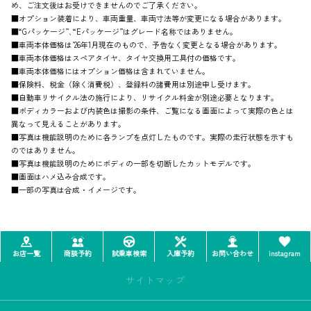
め、ご注文後はお受けできませんのでご了承ください。
■オプション装着により、車両重量、車両寸法等が変更になる場合があります。
■“Gパッケージ”､“Eパッケージ”はグレード名称ではありません。
■車両本体価格は’26年1月現在のもので、予告なく変更となる場合があります。
■車両本体価格はスペアタイヤ、タイヤ交換用工具付の価格です。
■車両本体価格にはオプション価格は含まれていません。
■保険料、税金（除く消費税）、登録料の諸費用は別途申し受けます。
■自動車リサイクル法の施行により、リサイクル料金が別途必要となります。
■ボディカラーおよび内装色は撮影の条件、ご覧になる画面によって実際の色とは
異なって見えることがあります。
■写真は機能説明のために各ランプを点灯したものです。実際の走行状態を示すも
のではありません。
■写真は機能説明のためにボディの一部を切断したカットモデルです。
■画面はハメ込み合成です。
■一部の写真は合成・イメージです。
お店一覧
商談予約
試乗車検索
入庫予約
お問い合わせ
instagram
サイトマップ