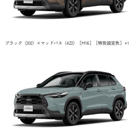
ブラック〈202〉×マッドバス〈4Z2〉［M16］［特別設定色］
＊1