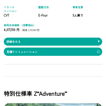
トランス
駆動方法
乗車定員
ミッション
CVT
E-Four
5人乗り
車両本体価格
（消費税込）
4,077,700 円
（税抜 3,707,000 円）
詳細をみる
見積りシミュレーション
特別仕様車 Z“Adventure”