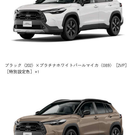
ブラック〈202〉×プラチナホワイトパールマイカ〈089〉［2VP］
［特別設定色］
＊1