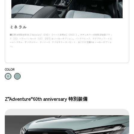
ミネラル
■写真は特別仕様車 Z“Adventure”（2WD）［ベース車両はZ（2WD）］。ボディカラーの特別設定色ブラッ
ク〈202〉×アーバンカーキ〈6X3〉［M21］はメーカーオプション。パノラマルーフ、アダプティブハイビ
ームシステム、デジタルキー、ナノイーX、アクセサリーコンセント、おくだけ充電®︎はメーカーオプショ
ン。
COLOR
Z“Adventure”60th anniversary 特別装備