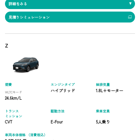
詳細をみる
見積りシミュレーション
Z
燃費
エンジンタイプ
総排気量
ハイブリッド
1.8L+モーター
WLTCモード
24.6km/L
トランス
駆動方法
乗車定員
ミッション
CVT
E-Four
5人乗り
車両本体価格
（消費税込）