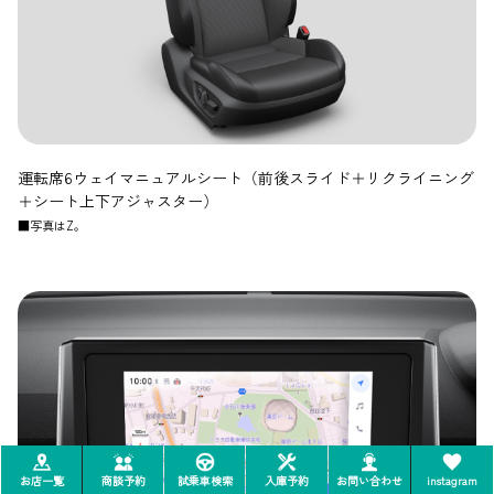
運転席6ウェイマニュアルシート（前後スライド＋リクライニング
＋シート上下アジャスター）
■写真はZ。
お店一覧
商談予約
試乗車検索
入庫予約
お問い合わせ
instagram