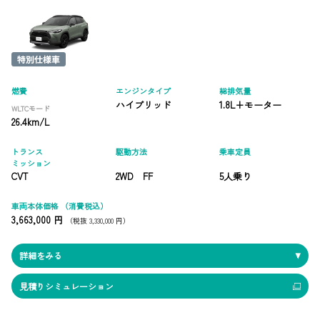
燃費
エンジンタイプ
総排気量
ハイブリッド
1.8L+モーター
WLTCモード
26.4km/L
トランス
駆動方法
乗車定員
ミッション
CVT
2WD FF
5人乗り
車両本体価格
（消費税込）
3,663,000 円
（税抜 3,330,000 円）
詳細をみる
見積りシミュレーション