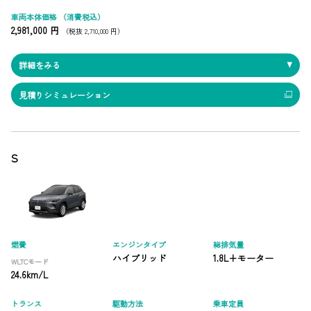
車両本体価格
（消費税込）
2,981,000 円
（税抜 2,710,000 円）
詳細をみる
見積りシミュレーション
S
燃費
エンジンタイプ
総排気量
ハイブリッド
1.8L+モーター
WLTCモード
24.6km/L
トランス
駆動方法
乗車定員