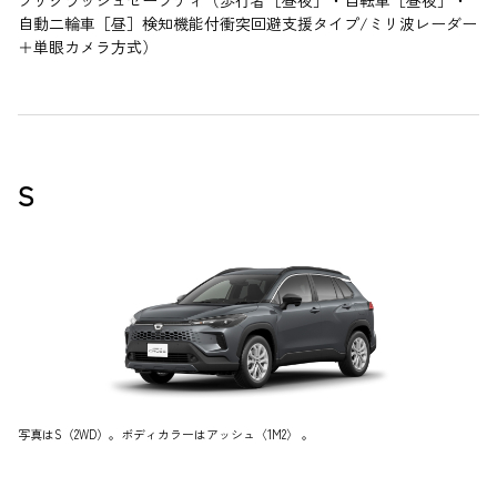
プリクラッシュセーフティ（歩行者［昼夜］・自転車［昼夜］・
自動二輪車［昼］検知機能付衝突回避支援タイプ/ミリ波レーダー
＋単眼カメラ方式）
S
写真はS（2WD）。ボディカラーはアッシュ〈1M2〉 。