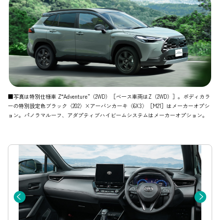
■写真は特別仕様車 Z“Adventure”（2WD）［ベース車両はZ（2WD）］。ボディカラ
ーの特別設定色ブラック〈202〉×アーバンカーキ〈6X3〉［M21］はメーカーオプシ
ョン。パノラマルーフ、アダプティブハイビームシステムはメーカーオプション。