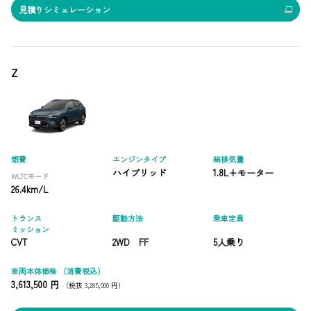
見積りシミュレーション
Z
燃費
エンジンタイプ
総排気量
ハイブリッド
1.8L+モーター
WLTCモード
26.4km/L
トランス
駆動方法
乗車定員
ミッション
CVT
2WD FF
5人乗り
車両本体価格
（消費税込）
3,613,500 円
（税抜 3,285,000 円）