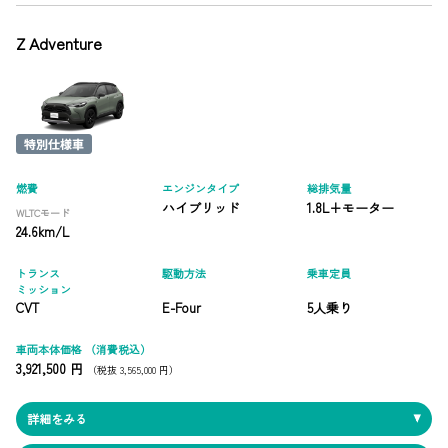
Z Adventure
燃費
エンジンタイプ
総排気量
ハイブリッド
1.8L+モーター
WLTCモード
24.6km/L
トランス
駆動方法
乗車定員
ミッション
CVT
E-Four
5人乗り
車両本体価格
（消費税込）
3,921,500 円
（税抜 3,565,000 円）
詳細をみる