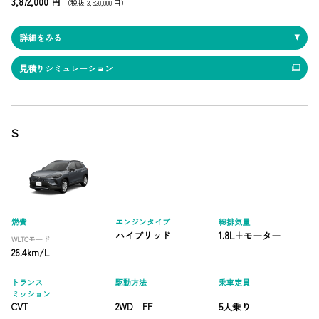
3,872,000 円
（税抜 3,520,000 円）
詳細をみる
見積りシミュレーション
S
燃費
エンジンタイプ
総排気量
ハイブリッド
1.8L+モーター
WLTCモード
26.4km/L
トランス
駆動方法
乗車定員
ミッション
CVT
2WD FF
5人乗り