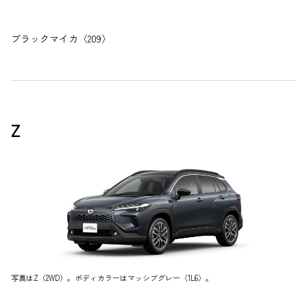
ブラックマイカ〈209〉
Z
写真はZ（2WD）。ボディカラーはマッシブグレー〈1L6〉。