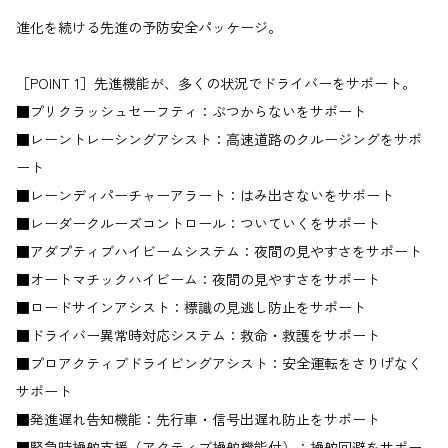
進化を続ける先進の予防安全パッケージ。
［POINT 1］先進機能が、多くの状況でドライバーをサポート。
■プリクラッシュセーフティ：ぶつからないをサポート
■レーントレーシングアシスト：高速道路のクルージングをサポ
ート
■レーンディパーチャーアラート：はみ出さないをサポート
■レーダークルーズコントロール：ついていくをサポート
■アダプティブハイビームシステム：夜間の見やすさをサポート
■オートマチックハイビーム：夜間の見やすさをサポート
■ロードサインアシスト：標識の見逃し防止をサポート
■ドライバー異常時対応システム：救命・救護をサポート
■プロアクティブドライビングアシスト：安全運転をさりげなく
サポート
■発進遅れ告知機能：先行車・信号出遅れ防止をサポート
■緊急時操舵支援（アクティブ操舵機能付）：操舵回避をサポー