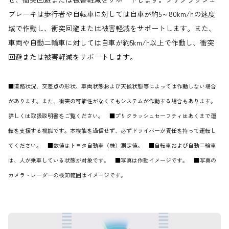
ブレーキは歩行者や自転車に対しては自車が約5～80km/hの速度
域で作動し、衝突回避または被害軽減をサポートします。また、
車両や自動二輪車に対しては自車が約5km/h以上で作動し、衝突
回避または被害軽減をサポートします。
■道路状況、交差点の形状、車両状態および天候状態等によっては作動しない場合
があります。また、衝突の可能性がなくてもシステムが作動する場合もあります。
詳しくは取扱説明書をご覧ください。 ■プリクラッシュセーフティはあくまで運
転を支援する機能です。本機能を過信せず、必ずドライバーが責任を持って運転し
てください。 ■数値はトヨタ自動車（株）測定値。 ■自転車および自動二輪車
は、人が乗車している状態が対象です。 ■写真は作動イメージです。 ■写真の
カメラ・レーダーの検知範囲はイメージです。