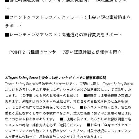
ト
■フロントクロストラフィックアラート：出会い頭の事故防止を
サポート
■レーンチェンジアシスト：高速道路の車線変更をサポート
［POINT 2］2種類のセンサーで高い認識性能と信頼性を両立。
⚠Toyota Safety Senseを安全にお使いいただく上での留意事項説明
Toyota Safety Senseは予防安全パッケージです。ご契約に際し、Toyota Safety Sense
およびその各システムを安全にお使いいただくための留意事項についてご説明いた
します。（ご使用になる際のお客様へのお願い） ■運転者には安全運転の義務が
あります。運転者は各システムを過信せず、常に自らの責任で周囲の状況を把握
し、ご自身の操作で安全を確保してください。 ■各システムに頼ったり、安全を
委ねる運転をすると思わぬ事故につながり、重大な傷害におよぶか最悪の場合は死
亡につながるおそれがあります。 ■ご使用の前には、あらかじめ取扱説明書で各
システムの特徴・操作方法を必ずご確認ください。 ■お客様ご自身でプリクラッ
シュセーフティの作動テストを行わないでください。対象や状況によってはシステ
ムが正常に作動せず、思わぬ事故につながるおそれがあります。