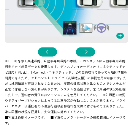
+
＊1. 一部を除く高速道路、自動車専用道路の本線。このシステムは自動車専用道路
判定でナビ地図データを使用します。ディスプレイオーディオ（コネクティッドナ
ビ対応）Plusは、T-Connect・コネクティッドナビの契約切れであっても地図情報を
利用できるため、アドバンスト ドライブ（渋滞時支援）の継続使用が可能です。た
だし地図情報が更新されなくなるため、実際の道路状況と異なることでシステムが
正常に作動しないおそれがあります。システムを過信せず、常に周囲の状況を把握
した上で、運転者の責任においてシステムを使用してください。 ＊2. 周囲の状況
やドライバーポジションによっては注意喚起が作動しないことがあります。ドライ
バーモニターは運転者の不注意行動や姿勢崩れを未然に防ぐものではありません。
常に周囲の状況を把握し、安全運転に努めてください。
■写真は作動イメージです。 ■写真のカメラ・レーダーの検知範囲はイメージで
す。