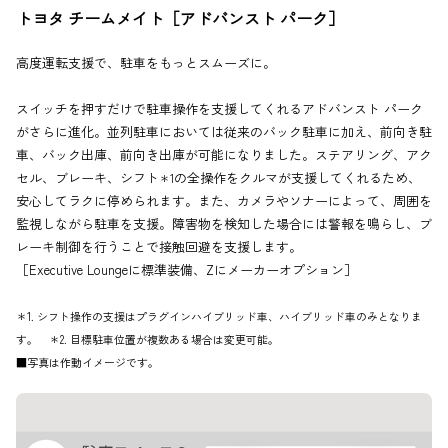
トヨタ チームメイト［アドバンスト パーク］
高度運転支援で、駐車をもっとスムーズに。
スイッチを押すだけで駐車操作を支援してくれるアドバンスト パーク
がさらに進化。並列駐車においては従来のバック駐車に加え、前向き駐
車、バック出庫、前向き出庫が可能になりました。ステアリング、アク
セル、ブレーキ、シフト
の全操作をクルマが支援してくれるため、
＊1
安心してラクに停められます。また、カメラやソナーによって、周囲を
監視しながら駐車を支援。障害物を検知した場合には警報を鳴らし、ブ
レーキ制御を行うことで接触回避を支援します。
［Executive Loungeに標準装備、Zにメーカーオプション］
＊1. シフト操作の支援はプラグインハイブリッド車、ハイブリッド車のみとなりま
す。 ＊2. 目標駐車位置が複数ある場合は変更可能。
■写真は作動イメージです。