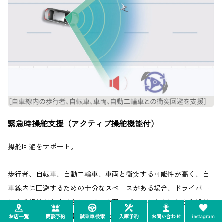
緊急時操舵支援（アクティブ操舵機能付）
操舵回避をサポート。
歩行者、自転車、自動二輪車、車両と衝突する可能性が高く、自
車線内に回避するための十分なスペースがある場合、ドライバー
による操舵がなくてもシステムが弱いブレーキをかけながら操舵
を行い、車線内での衝突回避を支援します。
お店一覧
商談予約
試乗車検索
入庫予約
お問い合わせ
instagram