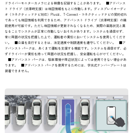
ドライバーモニターカメラによる映像を記録することがあります。 ■アドバンス
ト ドライブ（渋滞時支援）は地図情報をもとに作動します。ディスプレイオーディ
オ（コネクティッドナビ対応）Plusは、T-Connect・コネクティッドナビの契約切れ
であっても地図情報を利用できるため、アドバンスト ドライブ（渋滞時支援）の継
続使用が可能です。ただし地図情報が更新されなくなるため、実際の道路状況と異
なることでシステムが正常に作動しないおそれがあります。システムを過信せず、
常に周囲の状況を把握した上で、運転者の責任においてシステムを使用してくださ
い。 ■公道を走行するときは、法定速度や制限速度を遵守してください。 ■ア
ドバンスト パークは、あくまで運転を支援する機能です。システムを過信せず、必
ずドライバーが責任を持って周囲の状況を把握し、安全運転を心がけてください。
■アドバンスト パークは、駐車環境や周辺状況によっては使用できない場合があ
ります。 ■アドバンスト パークを使用するためには、字光式ナンバープレートは
装着できません。