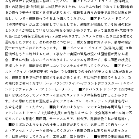
ムを過信せず安全運転に努めてください。 ■アドバンスト ドライブ（渋滞時支
援）の認識性能･制御性能には限界があるため、システム作動中であっても運転者自
身の操作で安全を確保する必要があります。運転者は自らの責任で周囲の状況を把
握し、いつでも運転操作できるよう備えてください。 ■アドバンスト ドライブ
（渋滞時支援）が正常に作動していたとしても、運転者が認識している周囲の状況
とシステムが検知している状況が異なる場合があります。従って注意義務･危険性の
判断･安全の確保は運転者が行う必要があります。システムに頼ったり安全を委ねる
運転をしたりすると、思わぬ事故につながり、重大な傷害におよぶか、最悪の場合
死亡につながるおそれがあります。 ■アドバンスト ドライブ（渋滞時支援）は地
図情報をもとに制御するため、工事などで実際の道路状況と地図情報が異なる場
合、正常に作動しないおそれがあります。システムを過信せず、常に周囲の状況を
把握した上で、運転者の責任においてシステムを使用してください。 ■アドバン
スト ドライブ（渋滞時支援）作動中でも運転者での操作が必要となる状況があるた
め、運転者自身で視界を確保する必要があります。常に視界を確保できるよう、次
の機能をご使用ください（ヘッドランプ/ワイパー/フロントデフロスター･リヤウイ
ンドゥデフォッガー･ドアミラーヒーター）。 ■アドバンスト ドライブ（渋滞時支
援）は状況に応じてディスプレイ表示でステアリングの保持を促すことがありま
す。その際はただちに運転者自身でアクセル･ブレーキ･ステアリング操作を行い、
安全を確保してください。 ■例えば次のようなシーンでは自動車専用道路上でも
アドバンスト ドライブ（渋滞時支援）は作動しません（中央分離帯がポール等で区
切られている暫定供用区間、サービスエリア、料金所、路線新設された道路等）。
■例えば次のようなものの検出には限界があります。必要に応じて自らハンド
ル・アクセル・ブレーキを操作してください（自車の前方に割り込みがあったと
き、他車が接近してきたとき、工事区間、落下物等）。 ■衝突等の事故発生時に